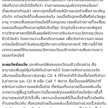
จริงที่เราอาจไม่ได้นึกถึงว่า ร่างกายของมนุษย์เราทุกคนเริ่มแก่
ตั้งแต่แรกเกิดแล้ว เพราะทุกครั้งที่เซลล์มีการแบ่งตัวเพื่อการเจริญ
เติบโต เทโลเมียร์ก็จะสั้นลงเช่นกัน จนเมื่อถึงจุดหนึ่งซึ่งคือในวัยสูง
อายุ การหดสั้นของเทโลเมียร์ก็จะหยุดลง เซลล์ในร่างกายก็จะเสื่อม
ถอยจนถึงจุดที่หมดอายุขัยไปในที่สุด ปัจจุบันนี้เราสามารถพิสูจน์
ทางวิทยาศาสตร์ให้เห็นผลลัพธ์จากการรับประทานนวัตกรรมวัฒน
ชีวาได้แล้ว โดยการเจาะเลือดติดตามผล เพื่อวัดค่าความยาวของ
เทโลเมียร์โดยทำในห้องปฎิบัติการทางวิทยาศาสตร์ วิธีการนี้ทำให้
เราทราบผลที่ชัดเจนของนวัตกรรมวัฒนชีวาต่อการเพิ่มความยาว
ของเทโลเมียร์
ชะลอวัยย้อนวัย
เอกลักษณ์พิเศษของวัฒนชีวาอีกอย่าง คือ
สามารถเพิ่มภูมิคุ้มกันให้กับร่างกายได้ โดยการติดตามตรวจวัด
ปริมาณเม็ดเลือดขาวในกลุ่ม CD 4 ที่ทำหน้าที่กำจัดเชื้อโรคที่เข้ามา
ในร่างกาย และ CD 8 หรือ Cell T พิฆาต ซึ่งเป็นเซลล์ที่มีหน้าที่
หลักในการจัดการเซลล์เนื้อร้าย ที่พร้อมที่จะกลายเป็นเซลล์มะเร็ง
จากความรู้พื้นฐานที่บอกว่าเมื่อเซลล์ทุกเซลล์มีเทโลเมียร์ยาวขึ้นก็
สามารถแบ่งตัวได้เร็วขึ้น เพราะฉะนั้นเซลล์ที่เป็นเนื้อร้ายก็จะมีผลใน
ทำนองเดียวกัน คือแปลงร่างเป็นเซลล์มะเร็งได้อย่างรวดเร็วเช่นกัน