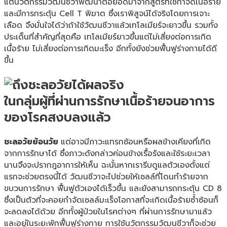
แต่นวัตกรรมวัฒนชีวาพัฒนาต่อยอดมาจากสูตรที่ใช้กำจัดเนื้อร้าย
และมีการกระตุ้น Cell T พิฆาต ซึ่งเราพิสูจน์ได้จริงโดยการเจาะ
เลือด จึงมั่นใจได้ว่าถ้าใช้วัฒนชีวาแล้วเทโลเมียร์จะยาวขึ้น รวมทั้ง
ประเด็นที่สำคัญที่สุดคือ เทโลเมียร์ยาวขึ้นแต่ไม่เสี่ยงต่อการเกิด
เนื้อร้าย ไม่เสี่ยงต่อการเกิดมะเร็ง อีกทั้งยังช่วยฟื้นฟูร่างกายได้ดี
ขึ้น
ในกลุ่มผู้ที่ผ่านการรักษาเนื้อร้ายจนอาการ
ของโรคสงบลงแล้ว
ชะลอวัยย้อนวัย
แต่อาจมีภาวะแทรกซ้อนหรือผลข้างเคียงที่เกิด
จากการรักษาได้ ซึ่งภาวะดังกล่าวค่อนข้างเรื้อรังและใช้ระยะเวลา
นานจึงจะปรากฎอาการให้เห็น ฉะนั้นหากเรารีบดูแลตัวเองตั้งแต่
แรกจะช่วยตรงนี้ได้ วัฒนชีวาจะไปช่วยให้เซลล์ที่โดนทำร้ายจาก
ขบวนการรักษา ฟื้นฟูตัวเองได้เร็วขึ้น และยังสามารถกระตุ้น CD 8
ซึ่งเป็นตัวที่จะคอยกำจัดเซลล์มะเร็งโอกาสที่จะเกิดเนื้อร้ายซ้ำซ้อนก็
จะลดลงได้ด้วย อีกทั้งผู้ป่วยในโรคต่างๆ ที่ผ่านการรักษามาแล้ว
และอยู่ในระยะพักฟื้นฟูร่างกาย การใช้นวัตกรรมวัฒนชีวาก็จะช่วย