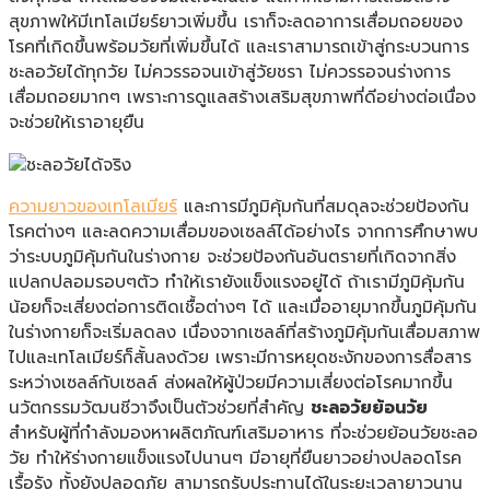
สุขภาพให้มีเทโลเมียร์ยาวเพิ่มขึ้น เราก็จะลดอาการเสื่อมถอยของ
โรคที่เกิดขึ้นพร้อมวัยที่เพิ่มขึ้นได้ และเราสามารถเข้าสู่กระบวนการ
ชะลอวัยได้ทุกวัย ไม่ควรรอจนเข้าสู่วัยชรา ไม่ควรรอจนร่างการ
เสื่อมถอยมากๆ เพราะการดูแลสร้างเสริมสุขภาพที่ดีอย่างต่อเนื่อง
จะช่วยให้เราอายุยืน
ความยาวของเทโลเมียร์
และการมีภูมิคุ้มกันที่สมดุลจะช่วยป้องกัน
โรคต่างๆ และลดความเสื่อมของเซลล์ได้อย่างไร จากการศึกษาพบ
ว่าระบบภูมิคุ้มกันในร่างกาย จะช่วยป้องกันอันตรายที่เกิดจากสิ่ง
แปลกปลอมรอบๆตัว ทำให้เรายังแข็งแรงอยู่ได้ ถ้าเรามีภูมิคุ้มกัน
น้อยก็จะเสี่ยงต่อการติดเชื้อต่างๆ ได้ และเมื่ออายุมากขึ้นภูมิคุ้มกัน
ในร่างกายก็จะเริ่มลดลง เนื่องจากเซลล์ที่สร้างภูมิคุ้มกันเสื่อมสภาพ
ไปและเทโลเมียร์ก็สั้นลงด้วย เพราะมีการหยุดชะงักของการสื่อสาร
ระหว่างเซลล์กับเซลล์ ส่งผลให้ผู้ป่วยมีความเสี่ยงต่อโรคมากขึ้น
นวัตกรรมวัฒนชีวาจึงเป็นตัวช่วยที่สำคัญ
ชะลอวัยย้อนวัย
สำหรับผู้ที่กำลังมองหาผลิตภัณฑ์เสริมอาหาร ที่จะช่วยย้อนวัยชะลอ
วัย ทำให้ร่างกายแข็งแรงไปนานๆ มีอายุที่ยืนยาวอย่างปลอดโรค
เรื้อรัง ทั้งยังปลอดภัย สามารถรับประทานได้ในระยะเวลายาวนาน