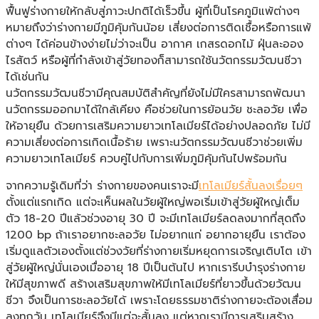
ฟื้นฟูร่างกายให้กลับสู่ภาวะปกติได้เร็วขึ้น ผู้ที่เป็นโรคภูมิแพ้ต่างๆ
หมายถึงว่าร่างกายมีภูมิคุ้มกันน้อย เสี่ยงต่อการติดเชื้อหรือการแพ้
ต่างๆ ได้ค่อนข้างง่ายไม่ว่าจะเป็น อากาศ เกสรดอกไม้ ฝุ่นละออง
ไรสัตว์ หรือผู้ที่กำลังเข้าสู่วัยทองก็สามารถใช้นวัตกรรมวัฒนชีวา
ได้เช่นกัน
นวัตกรรมวัฒนชีวามีคุณสมบัติสำคัญที่ยังไม่มีใครสามารถพัฒนา
นวัตกรรมออกมาได้ใกล้เคียง คือช่วยในการย้อนวัย ชะลอวัย เพื่อ
ให้อายุยืน ด้วยการเสริมความยาวเทโลเมียร์ได้อย่างปลอดภัย ไม่มี
ความเสี่ยงต่อการเกิดเนื้อร้าย เพราะนวัตกรรมวัฒนชีวาช่วยเพิ่ม
ความยาวเทโลเมียร์ ควบคู่ไปกับการเพิ่มภูมิคุ้มกันไปพร้อมกัน
จากความรู้เดิมที่ว่า ร่างกายของคนเราจะมี
เทโลเมียร์สั้นลงเรื่อยๆ
ตั้งแต่แรกเกิด แต่จะเห็นผลในวัยผู้ใหญ่พอเริ่มเข้าสู่วัยผู้ใหญ่เต็ม
ตัว 18-20 ปีแล้วช่วงอายุ 30 ปี จะมีเทโลเมียร์ลดลงมากที่สุดถึง
1200 bp ถ้าเราอยากชะลอวัย ไม่อยากแก่ อยากอายุยืน เราต้อง
เริ่มดูแลตัวเองตั้งแต่ช่วงวัยที่ร่างกายเริ่มหยุดการเจริญเติบโต เข้า
สู่วัยผู้ใหญ่นั่นเองเมื่ออายุ 18 ปีเป็นต้นไป หากเรารีบบำรุงร่างกาย
ให้มีสุขภาพดี สร้างเสริมสุขภาพให้มีเทโลเมียร์ที่ยาวขึ้นด้วยวัฒน
ชีวา จึงเป็นการชะลอวัยได้ เพราะโดยธรรมชาติร่างกายจะต้องเสื่อม
ลงทุกวัน เทโลเมียร์จึงมีแต่จะสั้นลง แต่หากเรามีการเสริมสร้าง