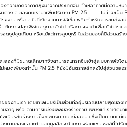
ทธิพลของความกดอากาศสูงมาจากประเทศจีน ทำให้อากาศมีความห
จกรรมต่าง ๆ ของคนเรามาเพิ่มปริมาณ PM 2.5 ไม่ว่าจะเป็น P
โรงงาน หรือ ควันที่เกิดจากการใช้เชื้อเพลิงสำหรับการขนส่งอ
ริ่มต้นการปลูกพืชในฤดูกาลถัดไป หรือการเผาป่าเพื่อเข้าไปหาขอ
ธูปจุดเทียน หรือแม้แต่การสูบบุหรี่ ในส่วนของก็มีส่วนสร้าง 
นละอองที่มีขนาดเล็กมากจึงสามารถแทรกซึมเข้าสู่ระบบหายใจโดยมี
่หมดเพียงเท่านั้น PM 2.5 ก็ยังมีอันตรายลึกลงไปสู่ส่วนขอ
ายของคนเรา โดยเทโลเมียร์เป็นส่วนที่อยู่บริเวณปลายสุดของโ
ามอายุ หรือ ตามการแบ่งเซลล์ของร่างกาย เพียงแค่เราเกิดมาแล้
ื่อเทโลเมียร์สั้นร่างกายก็จะแสดงความแก่ออกมา ซึ่งเป็นความแก่
ๆ ร่างกายของเราจะต้านอนุมูลอิสระด้วยการซ่อมแซมเซลล์ที่ได้