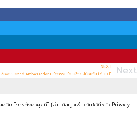
Next
NEXT
ุ๊ ช่อผกา Brand Ambassador นวัตกรรมวัฒนชีวา ผู้ย้อนวัย ได้ 10 ปี
ิก "การตั้งค่าคุกกี้" (อ่านข้อมูลเพิ่มเติมได้ที่หน้า Privacy