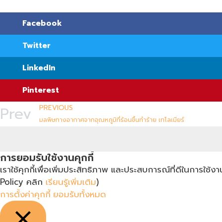
Facebook
Twitter
LinkedIn
Pinterest
Prev
PREVIOUS
มลพิษทางอากาศจากอุณหภูมิที่ร้อนขึ้นทำร้าย เทโลเมียร์
การยอมรับใช้งานคุกกี้
เราใช้คุกกี้เพื่อเพิ่มประสิทธิภาพ และประสบการณ์ที่ดีในการใช้งา
Policy คลิก
เรียนรู้เพิ่มเติม
)
การตั้งค่าคุกกี้
ยอมรับทั้งหมด