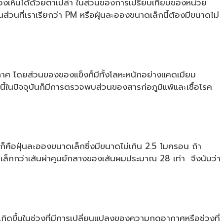
งเห็นได้ด้วยตาเปล่า ในส่วนของการเปรียบเทียบของหน่วย
ส่วนที่เราเรียกว่า PM หรือฝุ่นละอองขนาดเล็กนี้ต้องมีขนาดไม่
กาศ โดยส่วนของของแข็งก็มีทั้งโลหะหนักอย่างแคดเมียม
้ในปัจจุบันก็มีการตรวจพบส่วนของสารก่อภูมิแพ้และเชื้อโรค
ก็คือฝุ่นละอองขนาดเล็กซึ่งมีขนาดไม่เกิน 2.5 ไมครอน ถ้า
ี่เล็กกว่าเส้นผ่าศูนย์กลางของเส้นผมประมาณ 28 เท่า จึงนับว่า
ะเกิดขึ้นในช่วงที่มีการเปลี่ยนแปลงของความกดอากาศหรือช่วงที่