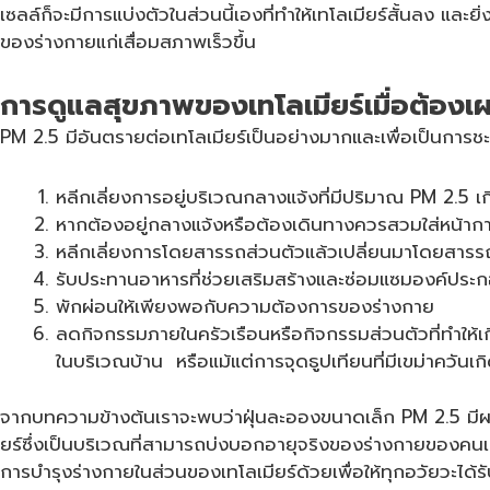
เซลล์ก็จะมีการแบ่งตัวในส่วนนี้เองที่ทำให้เทโลเมียร์สั้นลง และย
ของร่างกายแก่เสื่อมสภาพเร็วขึ้น
การดูแลสุขภาพของเทโลเมียร์เมื่อต้อง
PM 2.5 มีอันตรายต่อเทโลเมียร์เป็นอย่างมากและเพื่อเป็นการชะ
หลีกเลี่ยงการอยู่บริเวณกลางแจ้งที่มีปริมาณ PM 2.5 เกิ
หากต้องอยู่กลางแจ้งหรือต้องเดินทางควรสวมใส่หน้าก
หลีกเลี่ยงการโดยสารรถส่วนตัวแล้วเปลี่ยนมาโดยสา
รับประทานอาหารที่ช่วยเสริมสร้างและซ่อมแซมองค์ประ
พักผ่อนให้เพียงพอกับความต้องการของร่างกาย
ลดกิจกรรมภายในครัวเรือนหรือกิจกรรมส่วนตัวที่ทำให้เกิ
ในบริเวณบ้าน หรือแม้แต่การจุดธูปเทียนที่มีเขม่าควันเกิ
จากบทความข้างต้นเราจะพบว่าฝุ่นละอองขนาดเล็ก PM 2.5 มีผล
ยร์ซึ่งเป็นบริเวณที่สามารถบ่งบอกอายุจริงของร่างกายของคนเร
การบำรุงร่างกายในส่วนของเทโลเมียร์ด้วยเพื่อให้ทุกอวัยวะได้