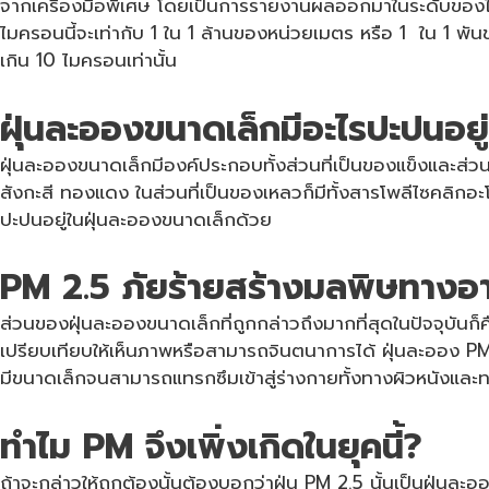
จากเครื่องมือพิเศษ โดยเป็นการรายงานผลออกมาในระดับของไม
ไมครอนนี้จะเท่ากับ 1 ใน 1 ล้านของหน่วยเมตร หรือ 1 ใน 1 พัน
เกิน 10 ไมครอนเท่านั้น
ฝุ่นละอองขนาดเล็กมีอะไรปะปนอยู่
ฝุ่นละอองขนาดเล็กมีองค์ประกอบทั้งส่วนที่เป็นของแข็งและส่
สังกะสี ทองแดง ในส่วนที่เป็นของเหลวก็มีทั้งสารโพลีไซคลิก
ปะปนอยู่ในฝุ่นละอองขนาดเล็กด้วย
PM 2.5 ภัยร้ายสร้างมลพิษทางอ
ส่วนของฝุ่นละอองขนาดเล็กที่ถูกกล่าวถึงมากที่สุดในปัจจุบันก็
เปรียบเทียบให้เห็นภาพหรือสามารถจินตนาการได้ ฝุ่นละออง PM 2
มีขนาดเล็กจนสามารถแทรกซึมเข้าสู่ร่างกายทั้งทางผิวหนังแล
ทำไม PM จึงเพิ่งเกิดในยุคนี้?
ถ้าจะกล่าวให้ถูกต้องนั้นต้องบอกว่าฝุ่น PM 2.5 นั้นเป็นฝุ่นล