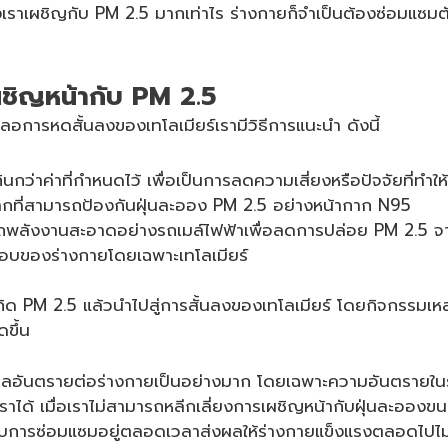
ิ่งเราเผชิญกับ PM 2.5 มากเท่าไร ร่างกายก็จำเป็นต้องซ่อมแซมตัวเ
เผชิญหน้ากับ PM 2.5
ลอการหดสั้นลงของเทโลเมียร์เรามีวิธีการแนะนำ ดังนี้
นกว่าค่าที่กำหนดไว้ เพื่อเป็นการลดความเสี่ยงหรือปัจจัยที่ทำให
ากที่สามารถป้องกันฝุ่นละออง PM 2.5 อย่างหน้ากาก N95
รรถพลังงานสะอาดอย่างรถเมล์ไฟฟ้าเพื่อลดการปล่อย PM 2.5 
กอบของร่างกายโดยเฉพาะเทโลเมียร์
ด PM 2.5 แล้วนำไปสู่การสั้นลงของเทโลเมียร์ โดยกิจกรรมเหล่าน
ดขึ้น
อันตรายต่อร่างกายเป็นอย่างมาก โดยเฉพาะความอันตรายในระดับ
าได้ เมื่อเราไม่สามารถหลีกเลี่ยงการเผชิญหน้ากับฝุ่นละอองข
รับการซ่อมแซมอยู่ตลอดเวลาส่งผลให้ร่างกายแข็งแรงตลอดไปไม่เส