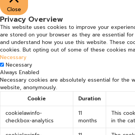
Close
Privacy Overview
This website uses cookies to improve your experienc
are stored on your browser as they are essential for 
and understand how you use this website. These cook
cookies. But opting out of some of these cookies ma
Necessary
Necessary
Always Enabled
Necessary cookies are absolutely essential for the w
website, anonymously.
Cookie
Duration
cookielawinfo-
11
This cook
checkbox-analytics
months
in the ca