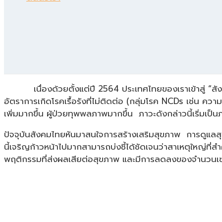
เนื่องด้วยตั้งแต่ปี 2564 ประเทศไทยของเราเข้าสู่ “สังค
อัตราการเกิดโรคเรื้อรังที่ไม่ติดต่อ (กลุ่มโรค NCDs เช่น 
เพิ่มมากขึ้น ผู้ป่วยทุพพลภาพมากขึ้น ภาวะดังกล่าวนี้เริ่มเ
ปัจจุบันสังคมไทยหันมาสนใจการสร้างเสริมสุขภาพ การดูแลส
นี้เจริญก้าวหน้าไปมากสามารถบ่งชี้ได้ชัดเจนว่าสาเหตุใหญ่ที
พฤติกรรมที่ส่งผลเสียต่อสุขภาพ และมีการลดลงของจำนวนเซลล์ T