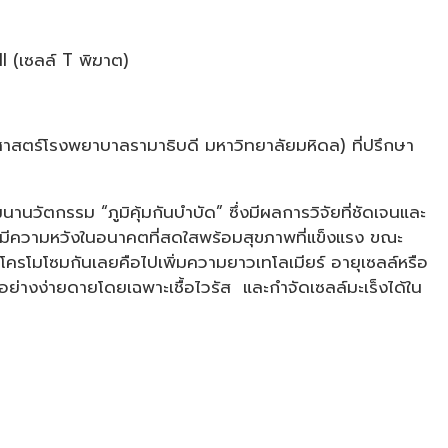
l (เซลล์ T พิฆาต)
าสตร์โรงพยาบาลรามาธิบดี มหาวิทยาลัยมหิดล) ที่ปรึกษา
วัตกรรม “ภูมิคุ้มกันบำบัด” ซึ่งมีผลการวิจัยที่ชัดเจนและ
บมามีความหวังในอนาคตที่สดใสพร้อมสุขภาพที่แข็งแรง ขณะ
ับโครโมโซมกันเลยคือไปเพิ่มความยาวเทโลเมียร์ อายุเซลล์หรือ
ด้อย่างง่ายดายโดยเฉพาะเชื้อไวรัส และกำจัดเซลล์มะเร็งได้ใน