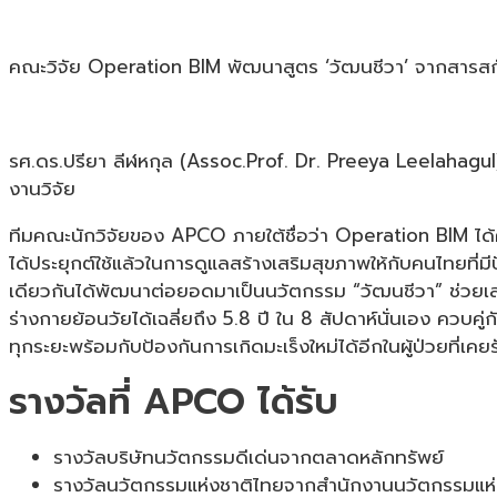
คณะวิจัย Operation BIM พัฒนาสูตร ‘วัฒนชีวา’ จากสารสกัดพ
รศ.ดร.ปรียา ลีฬหกุล (Assoc.Prof. Dr. Preeya Leelahagu
งานวิจัย
ทีมคณะนักวิจัยของ APCO ภายใต้ชื่อว่า Operation BIM ได้ศึ
ได้ประยุกต์ใช้แล้วในการดูแลสร้างเสริมสุขภาพให้กับคนไทยที
เดียวกันได้พัฒนาต่อยอดมาเป็นนวัตกรรม “วัฒนชีวา” ช่วยเสริม
ร่างกายย้อนวัยได้เฉลี่ยถึง 5.8 ปี ใน 8 สัปดาห์นั่นเอง ควบค
ทุกระยะพร้อมกับป้องกันการเกิดมะเร็งใหม่ได้อีกในผู้ป่วยที่เค
รางวัลที่ APCO ได้รับ
รางวัลบริษัทนวัตกรรมดีเด่นจากตลาดหลักทรัพย์
รางวัลนวัตกรรมแห่งชาติไทยจากสำนักงานนวัตกรรมแห่