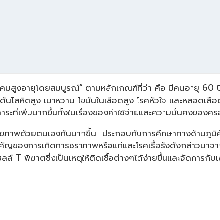
มสูงอายุโดยสมบูรณ์” ตามหลักเกณฑ์ที่ว่า คือ มีคนอายุ 60 
ความดันโลหิตสูง เบาหวาน ไขมันในเลือดสูง โรคหัวใจ และหลอดเล
ป็นภาระที่เพิ่มมากขึ้นทั้งในเรื่องของค่าใช้จ่ายและความมั่นค
ุขภาพด้วยตนเองกันมากขึ้น ประกอบกับการศึกษาทางด้านภูมิคุ
่สำคัญของการเกิดการชราภาพหรือแก่และโรคเรื้อรังดังกล่าวมาจา
 พิฆาตซึ่งเป็นเหตุให้ติดเชื้อต่างๆได้ง่ายขึ้นและจัดการกับเ