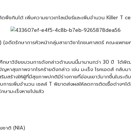
ืชกินได้ เพิ่มความยาวเทโลเมียร์และเพิ่มจำนวน Killer T cel
l) (อดีตรักษาการหัวหน้ากลุ่มสาขาวิชาโภชนศาสตร์ คณะแพทยศ
กษาวิจัยขบวนการดังกล่าวด้านบนนี้มานานกว่า 30 ปี ได้พัฒนาน
่มีปัญหาสุขภาพจากโรคร้ายดังกล่าว เช่น มะเร็ง โรคเอดส์ กลั
สร้างให้ผู้ที่มีสุขภาพปกติมีร่างกายที่อ่อนเยาว์มากขึ้นในระด
ู่กับการเพิ่มจำนวน เซลล์ T พิฆาตส่งผลให้ลดการติดเชื้อต่างๆไ
ยรักษามะเร็งหายไปแล้ว
งชาติ (NIA)