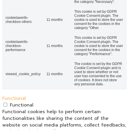
the category "Necessary".
This cookie is set by GDPR
Cookie Consent plugin. The
cookielawinfo-
11 months
cookie is used to store the user
checkbox-others
consent for the cookies in the
category "Other.
This cookie is set by GDPR
cookielawinfo-
Cookie Consent plugin. The
checkbox-
11 months
cookie is used to store the user
performance
consent for the cookies in the
category "Performance".
The cookie is set by the GDPR
Cookie Consent plugin and is
used to store whether or not
viewed_cookie_policy
11 months
user has consented to the use
of cookies. It does not store
any personal data.
Functional
Functional
Functional cookies help to perform certain
functionalities like sharing the content of the
website on social media platforms, collect feedbacks,