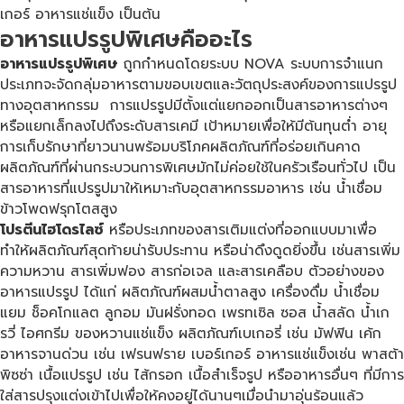
เกอร์ อาหารแช่แข็ง เป็นต้น
อาหารแปรรูปพิเศษคืออะไร
อาหารแปรรูปพิเศษ
ถูกกำหนดโดยระบบ NOVA ระบบการจำแนก
ประเภทจะจัดกลุ่มอาหารตามขอบเขตและวัตถุประสงค์ของการแปรรูป
ทางอุตสาหกรรม การแปรรูปมีตั้งแต่แยกออกเป็นสารอาหารต่างๆ
หรือแยกเล็กลงไปถึงระดับสารเคมี เป้าหมายเพื่อให้มีต้นทุนต่ำ อายุ
การเก็บรักษาที่ยาวนานพร้อมบริโภคผลิตภัณฑ์ที่อร่อยเกินคาด
ผลิตภัณฑ์ที่ผ่านกระบวนการพิเศษมักไม่ค่อยใช้ในครัวเรือนทั่วไป เป็น
สารอาหารที่แปรรูปมาให้เหมาะกับอุตสาหกรรมอาหาร เช่น น้ำเชื่อม
ข้าวโพดฟรุกโตสสูง
โปรตีนไฮโดรไลซ์
หรือประเภทของสารเติมแต่งที่ออกแบบมาเพื่อ
ทำให้ผลิตภัณฑ์สุดท้ายน่ารับประทาน หรือน่าดึงดูดยิ่งขึ้น เช่นสารเพิ่ม
ความหวาน สารเพิ่มฟอง สารก่อเจล และสารเคลือบ ตัวอย่างของ
อาหารแปรรูป ได้แก่ ผลิตภัณฑ์ผสมน้ำตาลสูง เครื่องดื่ม น้ำเชื่อม
แยม ช็อคโกแลต ลูกอม มันฝรั่งทอด เพรทเซิล ซอส น้ำสลัด น้ำเก
รวี่ ไอศกรีม ของหวานแช่แข็ง ผลิตภัณฑ์เบเกอรี่ เช่น มัฟฟิน เค้ก
อาหารจานด่วน เช่น เฟรนฟราย เบอร์เกอร์ อาหารแช่แข็งเช่น พาสต้า
พิซซ่า เนื้อแปรรูป เช่น ไส้กรอก เนื้อสำเร็จรูป หรืออาหารอื่นๆ ที่มีการ
ใส่สารปรุงแต่งเข้าไปเพื่อให้คงอยู่ได้นานๆเมื่อนำมาอุ่นร้อนแล้ว