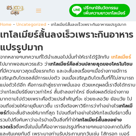
Skip
Main
to
content
Menu
Home
-
Uncategorized
-
เทโลเมียร์สั้นลงเร็วเพราะกินอาหารแปรรูปมาก
เทโลเมียร์สั้นลงเร็วเพราะกินอาหาร
แปรรูปมาก
จากหลายๆบทความที่ได้นำเสนอไปนั้นทำให้เราได้รู้จักกับ
เทโลเมียร์
ไปมากพอสมควรแล้ว ว่า
เทโลเมียร์คือส่วนปลายสุดของโครโมโซม
ที่มีความยาวสุดเมื่อแรกเกิด และจะสั้นลงเรื่อยๆเมื่อร่างกายมีการ
เจริญเติบโตเซลล์มีการแบ่งตัว จนเมื่อเจริญเติบโตเต็มที่ก็ไม่สามารถ
แบ่งตัวได้อีก คือการเข้าสู่ชราภาพนั่นเอง ด้วยเหตุผลนี้เราจึงได้ทราบ
ว่าเทโลเมียร์ยิ่งยาวเท่าไหร่ สั้นช้าลงเท่าไหร่ ยิ่งส่งผลดีต่อร่างกาย
มากตามไปด้วยเพราะคือตัวแปรสำคัญที่จะ ช่วยชะลอวัย ย้อนวัย ไป
จนถึงช่วยให้อายุยืนยาวขึ้น เราจึงต้องหาวิธีการว่าทำอย่างไร
เทโลเมี
ยร์
ถึงจะสั้นช้าลงให้มากที่สุด ไปจนถึงทำอย่างไรให้เทโลเมียร์ยาวขึ้น
รวมไปถึงค้นหาว่าอะไรบ้างเป็นสิ่งที่ทำให้
เทโลเมียร์สั้นลงอย่าง
รวดเร็ว
ซึ่งหนึ่งในนั้นก็คืออาหารแปรรูปที่หลายๆคนอาจจะคาดไม่ถึง
และคุ้นเคยกันดี เพราะบางท่านรับประทานทุกวันเช่น ไส้กรอก เบอร์