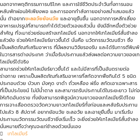
นอกจากพฤติกรรมการบริโภค และการใช้ชีวิตประจำวันทั้งการนอน
หลับพักผ่อนให้เพียงพอ และการออกกำลังกายอย่างสม่ำเสมอแล้ว
นั้น ถ้าอยาก
ชะลอวัยย้อนวัย
และอายุยืนขึ้น นอกจากการหลีกเลี่ยง
อาหารแปรรูปที่สามารถทำได้ด้วยตัวเองแล้วนั้น ยังมีอีกหนึ่งตัวช่วย
สำคัญ ที่จะมาช่วยซ่อมสร้างเทโลเมียร์ นอกจากให้เทโลเมียร์สั้นช้าลง
แล้วยัง ช่วยให้เทโลเมียร์ยาวขึ้นได้ นั่นคือ นวัตกรรมวัฒนชีวา ซึ่ง
เป็นผลิตภัณฑ์เสริมอาหาร ที่มีผลงานวิจัยรองรับ และได้รับการตีพิมพ์
ในวารสารต่างประเทศ ว่าเมื่อรับประทานแล้วส่งผลต่อความยาวของเท
โลเมียร์ได้จริง
สามารถช่วยให้เทโลเมียร์ยาวขึ้นได้ และไม่มีสารที่เป็นอันตรายต่อ
ร่างกาย เพราะเป็นผลิตภัณฑ์เสริมอาหารที่สกัดจากพืชกินได้ 5 ชนิด
ประกอบด้วย บัวบก มังคุด งาดำ ถั่วเหลือง ฝรั่ง สกัดเอาเฉพาะสาร
ที่เป็นประโยชน์ ไม่มีน้ำตาล และสามารถรับประทานได้ในระยะยาว ไม่ก่อ
ให้เกิดอันตราย ทั้งยังสามารถพิสูจน์ความยาวของเทโลเมียร์ได้โดย
การเจาะเลือดตรวจวัดความยาวเทโลเมียร์ทั้งก่อนและหลังรับประทาน
ไปแล้ว 8 สัปดาห์ อยากย้อนวัย ชะลอวัย และอายุยืนขึ้น มาเริ่มรับ
ประทานนวัตกรรมวัฒนชีวายิ่งเริ่มเร็ว จะยิ่งช่วยให้เทโลเมียร์สั้นช้าลง
นั่นหมายถึงว่าคุณจะแก่ช้าลงด้วยนั่นเอง
เทโลเมียร์