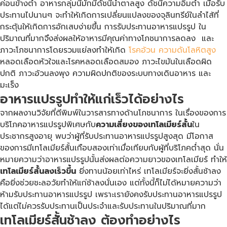
ค่อนข้างต่ำ อาหารกลุ่มนี้มักมีดัชนีน้ำตาลสูง ดัชนีความอิ่มต่ำ เมื่อรับ
ประทานไปนานๆ จะทำให้เกิดการเปลี่ยนแปลงของจุลินทรีย์ในลำไส้ที่
กระตุ้นให้เกิดการอักเสบง่ายขึ้น การรับประทานอาหารแปรรูป ใน
ปริมาณที่มากจึงส่งผลให้อาหารมีคุณค่าทางโภชนาการลดลง และ
ภาวะโภชนาการโดยรวมแย่ลงทำให้เกิด
โรคอ้วน
ความดันโลหิตสูง
หลอดเลือดหัวใจและโรคหลอดเลือดสมอง ภาวะไขมันในเลือดผิด
ปกติ ภาวะอ้วนลงพุง ความผิดปกติของระบบทางเดินอาหาร และ
มะเร็ง
อาหารแปรรูปทำให้แก่เร็วได้อย่างไร
จากผลงานวิจัยที่ตีพิมพ์ในวารสารทางด้านโภชนาการ ในเรื่องของการ
บริโภคอาหารแปรรูปพิเศษกับ
ความเสี่ยงของเทโลเมียร์สั้น
ใน
ประชากรสูงอายุ พบว่าผู้ที่รับประทานอาหารแปรรูปสูงสุด มีโอกาส
ของการมีเทโลเมียร์สั้นเกือบสองเท่าเมื่อเทียบกับผู้ที่บริโภคต่ำสุด นั่น
หมายความว่าอาหารแปรรูปนั้นส่งผลต่อความยาวของเทโลเมียร์ ทำให้
เทโลเมียร์สั้นลงเร็วขึ้น
ยิ่งทานน้อยเท่าไหร่ เทโลเมียร์จะยิ่งสั้นช้าลง
คือยิ่งช่วยชะลอวัยทำให้แก่ช้าลงนั่นเอง แต่ทั้งนี้ก็ไม่ได้หมายความว่า
ห้ามรับประทานอาหารแปรรูป เพราะเรายังคงรับประทานอาหารแปรรูป
ได้แต่ไม่ควรรับประทานเป็นประจำและรับประทานในปริมาณที่มาก
เทโลเมียร์สั้นช้าลง ต้องทำอย่างไร