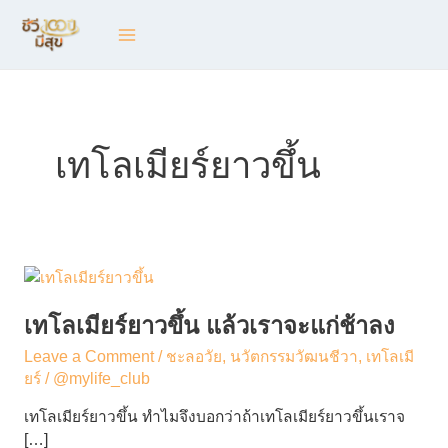
Skip
Main
to
content
Menu
เทโลเมียร์ยาวขึ้น
เท
โลเมี
ยร์
เทโลเมียร์ยาวขึ้น แล้วเราจะแก่ช้าลง
ยาว
Leave a Comment
/
ชะลอวัย
,
นวัตกรรมวัฒนชีวา
,
เทโลเมี
ขึ้น
ยร์
/
@mylife_club
แล้ว
เรา
เทโลเมียร์ยาวขึ้น ทำไมจึงบอกว่าถ้าเทโลเมียร์ยาวขึ้นเราจ
จะ
[…]